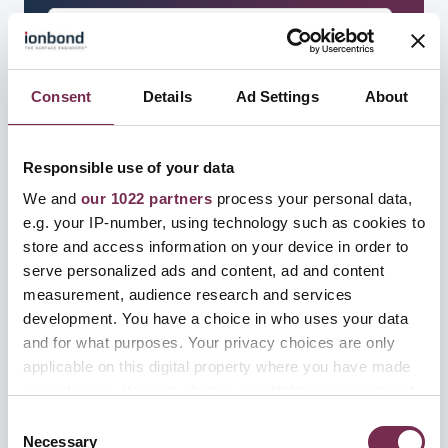
Land/Region
*
Consent
Details
Ad Settings
About
Responsible use of your data
Vorname
*
We and
our 1022 partners
process your personal data,
e.g. your IP-number, using technology such as cookies to
store and access information on your device in order to
serve personalized ads and content, ad and content
Nachname
*
measurement, audience research and services
development. You have a choice in who uses your data
and for what purposes. Your privacy choices are only
applicable on this digital property where you have made
E-Mail
*
your choices. You can change or withdraw your consent
any time from the Cookie Declaration or by clicking on
C
the Privacy trigger icon.
Necessary
o