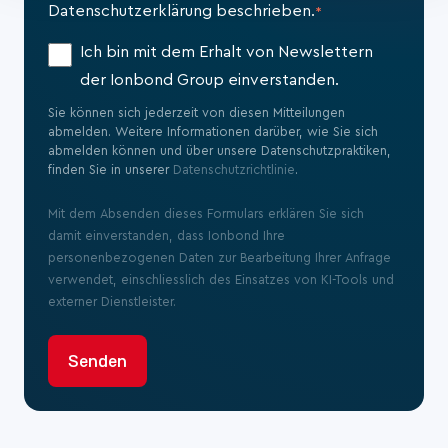
Datenschutzerklärung beschrieben.
*
Ich bin mit dem Erhalt von Newslettern
der Ionbond Group einverstanden.
Sie können sich jederzeit von diesen Mitteilungen
abmelden. Weitere Informationen darüber, wie Sie sich
abmelden können und über unsere Datenschutzpraktiken,
finden Sie in unserer
Datenschutzrichtlinie
.
Mit dem Absenden dieses Formulars erklären Sie sich
damit einverstanden, dass Ionbond Ihre
personenbezogenen Daten zur Bearbeitung Ihrer Anfrage
verwendet, einschliesslich des Einsatzes von KI-Tools und
externer Dienstleister.