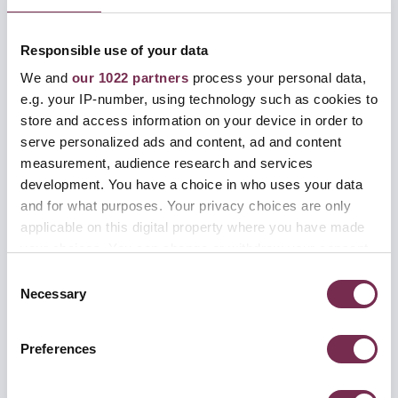
Correo
*
Responsible use of your data
We and
our 1022 partners
process your personal data,
Número de teléfono
*
e.g. your IP-number, using technology such as cookies to
store and access information on your device in order to
serve personalized ads and content, ad and content
measurement, audience research and services
¿De qué trata su petición?
*
development. You have a choice in who uses your data
and for what purposes. Your privacy choices are only
applicable on this digital property where you have made
your choices. You can change or withdraw your consent
¿Busca información o una cotización para un
any time from the Cookie Declaration or by clicking on
C
próximo proyecto?
*
the Privacy trigger icon.
Necessary
o
n
If you allow, we would also like to:
s
Preferences
Collect information about your geographical
e
Mensaje
*
location which can be accurate to within several
n
Proporcione todos los detalles posibles sobre su