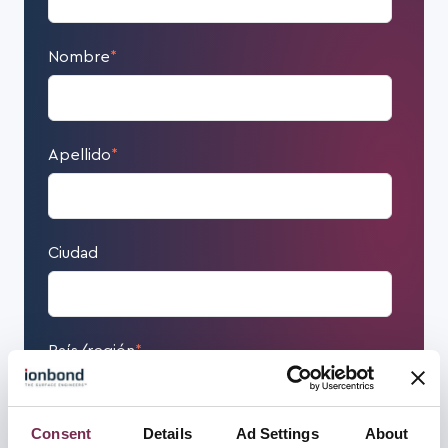
Nombre
*
Apellido
*
Ciudad
País/región
*
Consent
Details
Ad Settings
About