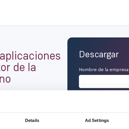
aplicaciones
Descargar
or de la
Nombre de la empresa
eno
Nombre
*
ar la longevidad y
 válvulas y compresores.
a obtener más
Details
Ad Settings
Correo
*