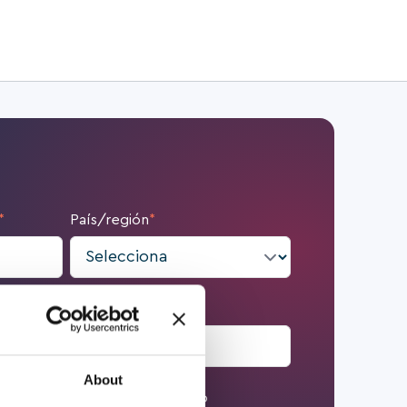
*
País/región
*
Apellido
*
About
Número de teléfono